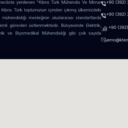
+90 (392) 
 mecliste yenilenen “Kıbrıs Türk Mühendis Ve Mimar
ir. Kıbrıs Türk toplumunun içinden çıkmış ülkemizdeki
+90 (392) 
 mühendisliği mesleğinin uluslararası standartlarda
li görevleri üstlenmektedir. Bünyesinde Elektrik,
+90 (392)
onik ve Biyomedikal Mühendisliği gibi çok sayıda
emo@ktem