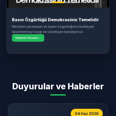
Basın Özgürlüğü Demokrasinin Temelidir
Mecliste yasalaşan ve basın özgürlüğünü kısıtlayan
düzenlemeyi kaygı ve üzüntüyle karşılıyoruz.
Haberin Devamı...
Haberin Devamı...
Haberin Devamı...
Haberin Devamı...
Duyurular ve Haberler
04 Haz 2026