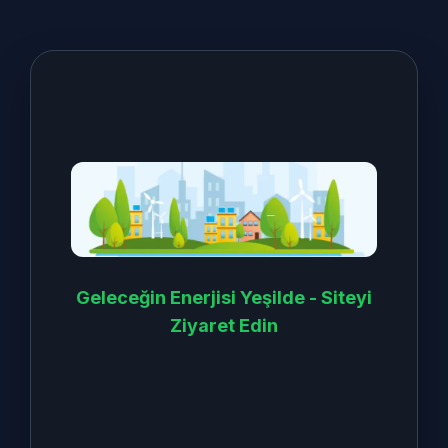
15-30 kva Konut Yetki Konuları
2.Bölüm
Temel Devre Elemanları ve
Hesapları
Geleceğin Enerjisi Yeşilde - Siteyi
Ziyaret Edin