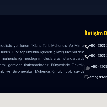
İletişim B
+90 (392) 
 mecliste yenilenen “Kıbrıs Türk Mühendis Ve Mimar
ir. Kıbrıs Türk toplumunun içinden çıkmış ülkemizdeki
+90 (392) 
 mühendisliği mesleğinin uluslararası standartlarda
li görevleri üstlenmektedir. Bünyesinde Elektrik,
+90 (392)
onik ve Biyomedikal Mühendisliği gibi çok sayıda
emo@ktem