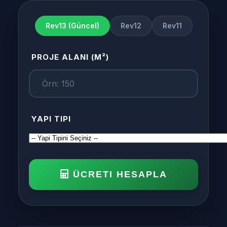
Rev13 (Güncel)
Rev12
Rev11
PROJE ALANI (M²)
YAPI TIPI
ÜCRETI HESAPLA